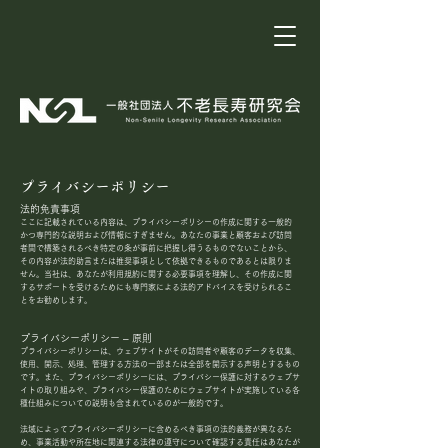
プライバシーポリシー
法的免責事項
ここに記載されている内容は、プライバシーポリシーの作成に関する一般的
かつ専門的な説明および情報にすぎません。あなたの事業と顧客および訪問
者間で構築されるべき特定の条が事前に把握し得うるものでないことから、
その内容が法的助言または推奨事項として依拠できるものであるとは限りま
せん。当社は、あなたが利用規約に関する必要事項を理解し、その作成に関
するサポートを受けるためにも専門家による法的アドバイスを受けられるこ
とをお勧めします。
プライバシーポリシー – 原則
プライバシーポリシーは、ウェブサイトがその訪問者や顧客のデータを収集、
使用、開示、処理、管理する方法の一部または全部を開示する声明とするもの
です。また、プライバシーポリシーには、プライバシー保護に対するウェブサ
イトの取り組みや、プライバシー保護のためにウェブサイトが実施している各
種仕組みについての説明も含まれているのが一般的です。
法域によってプライバシーポリシーに含めるべき事項の法的義務が異なるた
め、事業活動や所在地に関連する法律の遵守について確認する責任はあなたが